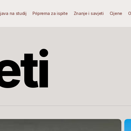
ijava na studij
Priprema za ispite
Znanje i savjeti
Cijene
O
eti
Ka
se