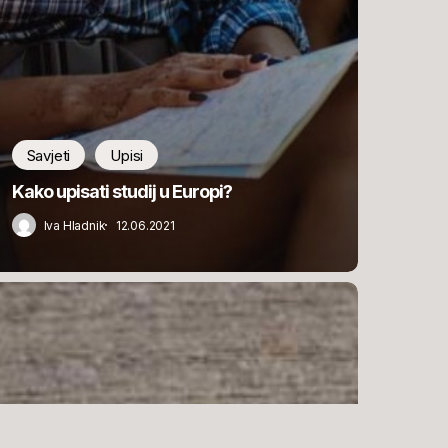
Savjeti
Upisi
Kako upisati studij u Europi?
Iva Hladnik
12.06.2021