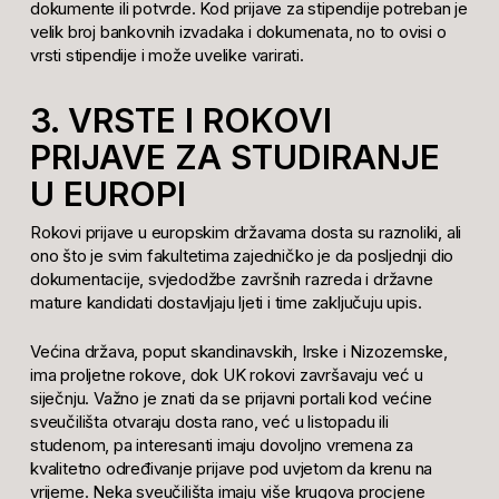
dokumente ili potvrde. Kod prijave za stipendije potreban je
velik broj bankovnih izvadaka i dokumenata, no to ovisi o
vrsti stipendije i može uvelike varirati.
3. VRSTE I ROKOVI
PRIJAVE ZA STUDIRANJE
U EUROPI
Rokovi prijave u europskim državama dosta su raznoliki, ali
ono što je svim fakultetima zajedničko je da posljednji dio
dokumentacije, svjedodžbe završnih razreda i državne
mature kandidati dostavljaju ljeti i time zaključuju upis.
Većina država, poput skandinavskih, Irske i Nizozemske,
ima proljetne rokove, dok UK rokovi završavaju već u
siječnju. Važno je znati da se prijavni portali kod većine
sveučilišta otvaraju dosta rano, već u listopadu ili
studenom, pa interesanti imaju dovoljno vremena za
kvalitetno određivanje prijave pod uvjetom da krenu na
vrijeme. Neka sveučilišta imaju više krugova procjene