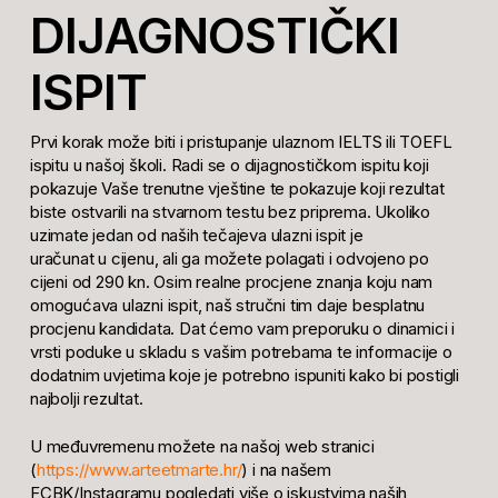
DIJAGNOSTIČKI
ISPIT
Prvi korak može biti i pristupanje ulaznom IELTS ili TOEFL
ispitu u našoj školi. Radi se o dijagnostičkom ispitu koji
pokazuje Vaše trenutne vještine te pokazuje koji rezultat
biste ostvarili na stvarnom testu bez priprema. Ukoliko
uzimate jedan od naših tečajeva ulazni ispit je
uračunat u cijenu, ali ga možete polagati i odvojeno po
cijeni od 290 kn. Osim realne procjene znanja koju nam
omogućava ulazni ispit, naš stručni tim daje besplatnu
procjenu kandidata. Dat ćemo vam preporuku o dinamici i
vrsti poduke u skladu s vašim potrebama te informacije o
dodatnim uvjetima koje je potrebno ispuniti kako bi postigli
najbolji rezultat.
U međuvremenu možete na našoj web stranici
(
https://www.arteetmarte.hr/
) i na našem
FCBK/Instagramu pogledati više o iskustvima naših