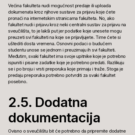
Većina fakulteta nudi mogućnost predaje ili
upload
a
dokumenata kroz njihove sustave za prijavu koje ćete
pronaći na internetskim stranicama fakulteta. No, ako
fakultet nudi i prijavu kroz neki centralni sustav za prijavu na
sveučilišta, to je lakši put jer podatke koje unesete mogu
preuzeti svi fakulteti na koje se prijavljujete. Time ćete si
uštediti dosta vremena. Osnovni podaci o budućem
studentu unose se jednom i preuzimaju ih svi fakulteti.
Međutim, svaki fakultet ima svoje upitnike koje je potrebno
ispuniti i pisane zadatke koje je potrebno predati. Razlikuju
se i po broju i vrsti preporuka koje primaju i traže. Stoga je
predaju preporuka potrebno potvrditi za svaki fakultet
posebno.
2.5. Dodatna
dokumentacija
Ovisno o sveučilištu bit će potrebno da pripremite dodatne