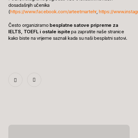
dosadašnjih učenika
(
https://www.facebook.com/arteetmartehr
,
https://www.insta
Često organiziramo
besplatne satove pripreme za
IELTS, TOEFL i ostale ispite
pa zapratite naše stranice
kako biste na vrijeme saznali kada su naši besplatni satovi.
Koja
je