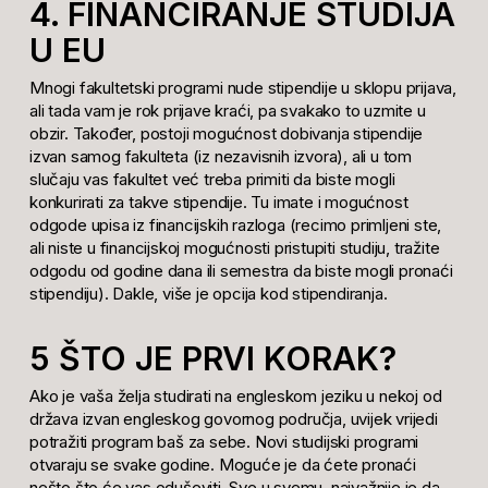
4. FINANCIRANJE STUDIJA
U EU
Mnogi fakultetski programi nude stipendije u sklopu prijava,
ali tada vam je rok prijave kraći, pa svakako to uzmite u
obzir. Također, postoji mogućnost dobivanja stipendije
izvan samog fakulteta (iz nezavisnih izvora), ali u tom
slučaju vas fakultet već treba primiti da biste mogli
konkurirati za takve stipendije. Tu imate i mogućnost
odgode upisa iz financijskih razloga (recimo primljeni ste,
ali niste u financijskoj mogućnosti pristupiti studiju, tražite
odgodu od godine dana ili semestra da biste mogli pronaći
stipendiju). Dakle, više je opcija kod stipendiranja.
5 ŠTO JE PRVI KORAK?
Ako je vaša želja studirati na engleskom jeziku u nekoj od
država izvan engleskog govornog područja, uvijek vrijedi
potražiti program baš za sebe. Novi studijski programi
otvaraju se svake godine. Moguće je da ćete pronaći
nešto što će vas oduševiti. Sve u svemu, najvažnije je da