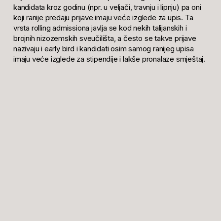
kandidata kroz godinu (npr. u veljači, travnju i lipnju) pa oni
koji ranije predaju prijave imaju veće izglede za upis. Ta
vrsta
rolling admissiona
javlja se kod nekih talijanskih i
brojnih nizozemskih sveučilišta, a često se takve prijave
nazivaju i
early bird
i kandidati osim samog ranijeg upisa
imaju veće izglede za stipendije i lakše pronalaze smještaj.