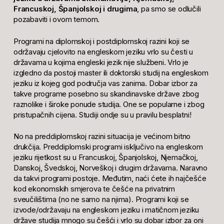
Francuskoj, Španjolskoj i drugima
, pa smo se odlučili
pozabaviti i ovom temom.
Programi na diplomskoj i postdiplomskoj razini koji se
održavaju cjelovito na engleskom jeziku vrlo su česti u
državama u kojima engleski jezik nije službeni. Vrlo je
izgledno da postoji master ili doktorski studij na engleskom
jeziku iz kojeg god područja vas zanima. Dobar izbor za
takve programe posebno su skandinavske države zbog
raznolike i široke ponude studija. One se popularne i zbog
pristupačnih cijena. Studiji ondje su u pravilu besplatni!
No na preddiplomskoj razini situacija je većinom bitno
drukčija. Preddiplomski programi isključivo na engleskom
jeziku rijetkost su u Francuskoj, Španjolskoj, Njemačkoj,
Danskoj, Švedskoj, Norveškoj i drugim državama. Naravno
da takvi programi postoje. Međutim, naći ćete ih najčešće
kod ekonomskih smjerova te češće na privatnim
sveučilištima (no ne samo na njima). Programi koji se
izvode/održavaju na engleskom jeziku i matičnom jeziku
države studija mnogo su češći i vrlo su dobar izbor za oni