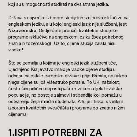
koji su u mogućnosti studirati na dva strana jezika.
Država s najvećim izborom studijskih smjerova isključivo na
engleskom jeziku, a u kojoj engleski jezik nije službeni, jest
Nizozemska
. Ondje ćete pronaći kvalitetne studijske
programe isključivo na engleskom jeziku (bez potrebnog
znanja nizozemskog). Uz to, cijene studija zaista nisu
visoke!
Što se zemalja u kojima je engleski jezik službeni tiče,
Ujedinjeno Kraljevstvo imalo je visoke cijene studija u
odnosu na ostale europske države i prije Brexita, no nakon
njega cijene su još višestruko porasle. To UK, nažalost,
često čini prilično nepristupačnim većem dijelu hrvatske
populacije, no postoje zajmovi i stipendije koji pomažu u
ostvarenju želja mladih studenata. A tu je i Irska, s velikim
izborom kvalitetnih sveučilišta i programa po znatno nižim
cijenama!
1.ISPITI POTREBNI ZA