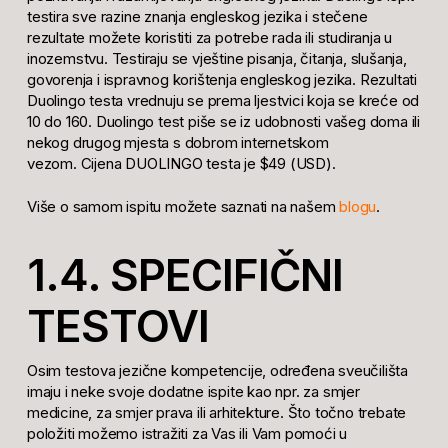
testira sve razine znanja engleskog jezika i stečene
rezultate možete koristiti za potrebe rada ili studiranja u
inozemstvu. Testiraju se vještine pisanja, čitanja, slušanja,
govorenja i ispravnog korištenja engleskog jezika. Rezultati
Duolingo testa vrednuju se prema ljestvici koja se kreće od
10 do 160. Duolingo test piše se iz udobnosti vašeg doma ili
nekog drugog mjesta s dobrom internetskom
vezom. Cijena DUOLINGO testa je $49 (USD).
Više o samom ispitu možete saznati na našem
blogu
.
1.4. SPECIFIČNI
TESTOVI
Osim testova jezične kompetencije, određena sveučilišta
imaju i neke svoje dodatne ispite kao npr. za smjer
medicine, za smjer prava ili arhitekture. Što točno trebate
položiti možemo istražiti za Vas ili Vam pomoći u