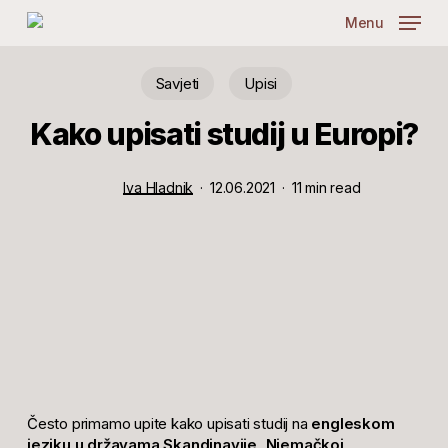
Skip
Menu
to
main
content
Savjeti
Upisi
Kako upisati studij u Europi?
Iva Hladnik
12.06.2021
11 min read
Često primamo upite kako upisati studij na
engleskom
jeziku u državama Skandinavije, Njemačkoj,