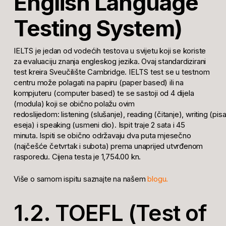
English Language
Testing System)
IELTS je jedan od vodećih testova u svijetu koji se koriste
za evaluaciju znanja engleskog jezika. Ovaj standardizirani
test kreira Sveučilište Cambridge. IELTS test se u testnom
centru može polagati na papiru (
paper based
) ili na
kompjuteru (
computer based
) te se sastoji od 4 dijela
(modula) koji se obično polažu ovim
redoslijedom:
listening
(slušanje),
reading
(čitanje),
writing
(pisa
eseja) i
speaking
(usmeni dio). Ispit traje 2 sata i 45
minuta. Ispiti se obično održavaju dva puta mjesečno
(najčešće četvrtak i subota) prema unaprijed utvrđenom
rasporedu. Cijena testa je 1,754.00 kn.
Više o samom ispitu saznajte na našem
blogu.
1.2. TOEFL (Test of