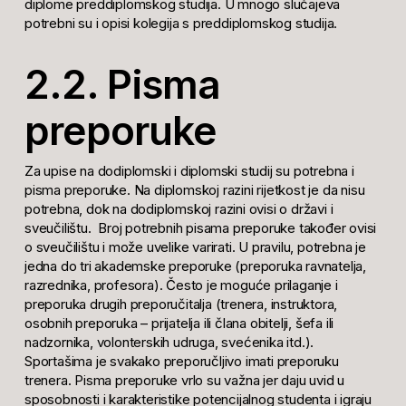
diplome preddiplomskog studija. U mnogo slučajeva
potrebni su i opisi kolegija s preddiplomskog studija.
2.2. Pisma
preporuke
Za upise na dodiplomski i diplomski studij su potrebna i
pisma preporuke. Na diplomskoj razini rijetkost je da nisu
potrebna, dok na dodiplomskoj razini ovisi o državi i
sveučilištu. Broj potrebnih pisama preporuke također ovisi
o sveučilištu i može uvelike varirati. U pravilu, potrebna je
jedna do tri akademske preporuke (preporuka ravnatelja,
razrednika, profesora). Često je moguće prilaganje i
preporuka drugih preporučitalja (trenera, instruktora,
osobnih preporuka – prijatelja ili člana obitelji, šefa ili
nadzornika, volonterskih udruga, svećenika itd.).
Sportašima je svakako preporučljivo imati preporuku
trenera. Pisma preporuke vrlo su važna jer daju uvid u
sposobnosti i karakteristike potencijalnog studenta i igraju