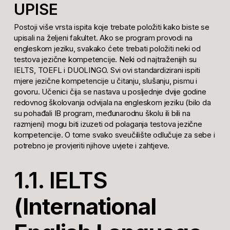
UPISE
Postoji više vrsta ispita koje trebate položiti kako biste se
upisali na željeni fakultet. Ako se program provodi na
engleskom jeziku, svakako ćete trebati položiti neki od
testova jezične kompetencije. Neki od najtraženijih su
IELTS, TOEFL i DUOLINGO. Svi ovi standardizirani ispiti
mjere jezične kompetencije u čitanju, slušanju, pismu i
govoru. Učenici čija se nastava u posljednje dvije godine
redovnog školovanja odvijala na engleskom jeziku (bilo da
su pohađali IB program, međunarodnu školu ili bili na
razmjeni) mogu biti izuzeti od polaganja testova jezične
kompetencije. O tome svako sveučilište odlučuje za sebe i
potrebno je provjeriti njihove uvjete i zahtjeve.
1.1. IELTS
(International