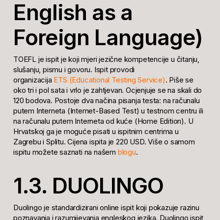
English as a
Foreign Language)
TOEFL je ispit je koji mjeri jezične kompetencije u čitanju,
slušanju, pismu i govoru. Ispit provodi
organizacija
ETS
(Educational Testing Service)
. Piše se
oko tri i pol sata i vrlo je zahtjevan. Ocjenjuje se na skali do
120 bodova. Postoje dva načina pisanja testa: na računalu
putem Interneta (Internet-Based Test) u testnom centru ili
na računalu putem Interneta od kuće (Home Edition). U
Hrvatskoj ga je moguće pisati u ispitnim centrima u
Zagrebu i Splitu. Cijena ispita je 220 USD. Više o samom
ispitu možete saznati na našem
blogu
.
1.3. DUOLINGO
Duolingo je standardizirani online ispit koji pokazuje razinu
poznavanja i razumijevanja engleskog jezika. Duolingo ispit