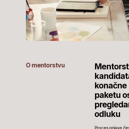
O mentorstvu
Mentorstv
kandidata
konačne p
paketu os
pregleda
odluku
Proces prijave čes