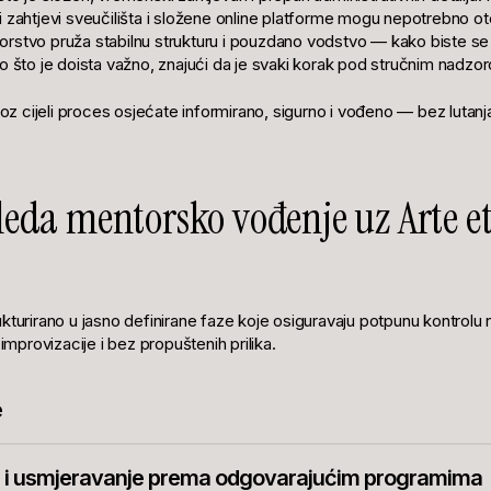
 zahtjevi sveučilišta i složene online platforme mogu nepotrebno otež
rstvo pruža stabilnu strukturu i pouzdano vodstvo — kako biste se
o što je doista važno, znajući da je svaki korak pod stručnim nadzo
roz cijeli proces osjećate informirano, sigurno i vođeno — bez lutanja,
leda mentorsko vođenje uz Arte e
kturirano u jasno definirane faze koje osiguravaju potpunu kontrolu 
provizacije i bez propuštenih prilika.
e
no upoznajemo kandidata, njegove akademske interese, ambicije i 
je i usmjeravanje prema odgovarajućim programima
lj cijelog procesa: jasno definirane ciljeve, realna očekivanja i smjer