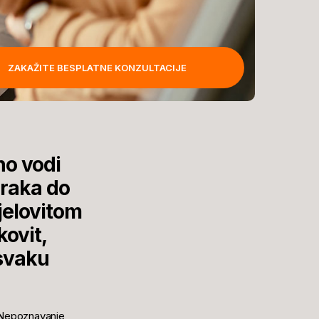
ZAKAŽITE BESPLATNE KONZULTACIJE
no vodi
oraka do
jelovitom
ovit,
svaku
. Nepoznavanje