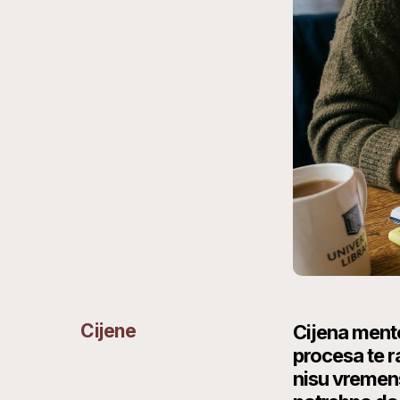
Cijene
Cijena mento
procesa te r
nisu vremens