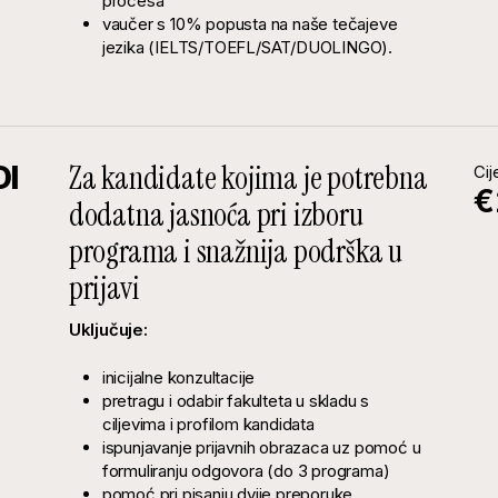
procesa
vaučer s 10% popusta na naše tečajeve
jezika (IELTS/TOEFL/SAT/DUOLINGO).
Za kandidate kojima je potrebna
DI
Cij
€
dodatna jasnoća pri izboru
programa i snažnija podrška u
prijavi
Uključuje:
inicijalne konzultacije
pretragu i odabir fakulteta u skladu s
ciljevima i profilom kandidata
ispunjavanje prijavnih obrazaca uz pomoć u
formuliranju odgovora (do 3 programa)
pomoć pri pisanju dvije preporuke