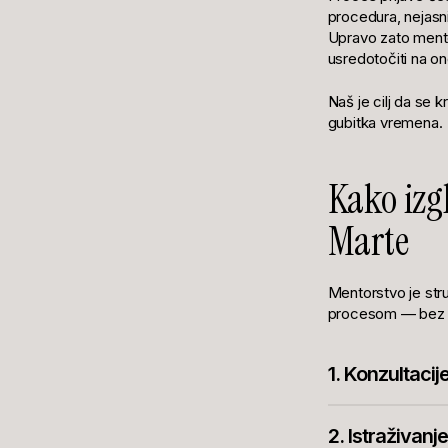
procedura, nejasni
Upravo zato mento
usredotočiti na on
Naš je cilj da se k
gubitka vremena.
Kako izg
Marte
Mentorstvo je stru
procesom — bez im
1. Konzultacij
Na početku detalj
2. Istraživan
faza postavlja teme