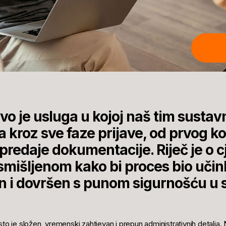
o je usluga u kojoj naš tim sustav
 kroz sve faze prijave, od prvog k
redaje dokumentacije. Riječ je o c
mišljenom kako bi proces bio učink
n i dovršen s punom sigurnošću u 
to je složen, vremenski zahtjevan i prepun administrativnih detalja