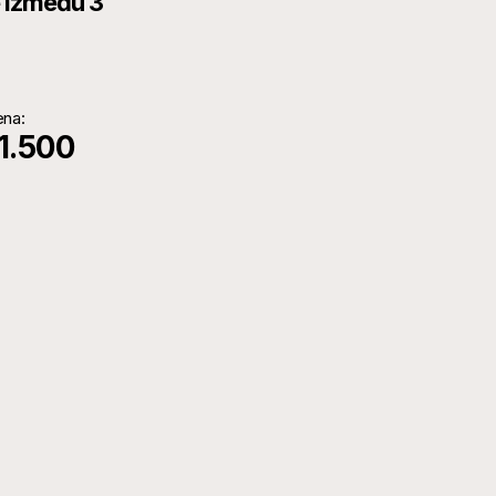
e između 3
ena:
1.500