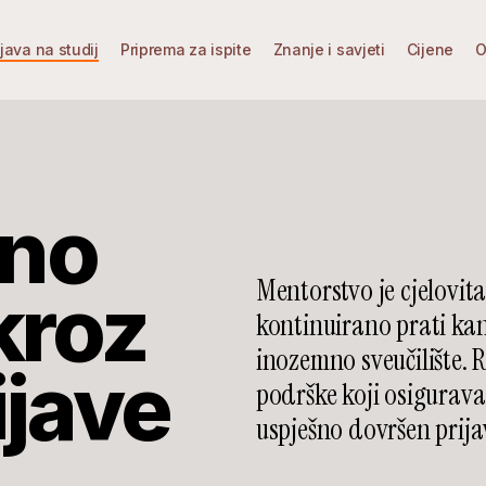
ijava na studij
Priprema za ispite
Znanje i savjeti
Cijene
O
lno
Mentorstvo je cjelovita
kroz
kontinuirano prati kan
inozemno sveučilište. R
ijave
podrške koji osigurava
uspješno dovršen prija