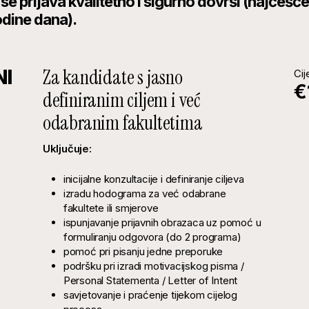
se prijava kvalitetno i sigurno dovrši (najčešć
odine dana).
Za kandidate s jasno
NI
Cij
€
definiranim ciljem i već
odabranim fakultetima
Uključuje:
inicijalne konzultacije i definiranje ciljeva
izradu hodograma za već odabrane
fakultete ili smjerove
ispunjavanje prijavnih obrazaca uz pomoć u
formuliranju odgovora (do 2 programa)
pomoć pri pisanju jedne preporuke
podršku pri izradi motivacijskog pisma /
Personal Statementa / Letter of Intent
savjetovanje i praćenje tijekom cijelog