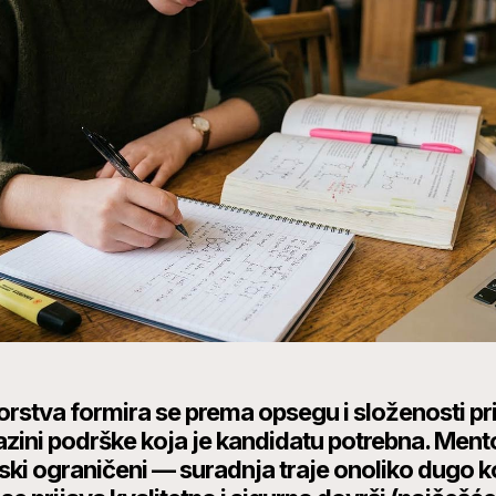
rstva formira se prema opsegu i složenosti pr
azini podrške koja je kandidatu potrebna. Mento
ki ograničeni — suradnja traje onoliko dugo ko