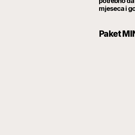
potrebno da 
mjeseca i g
Paket MI