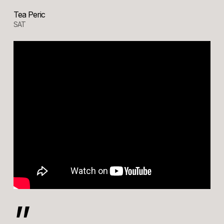
Tea Peric
SAT
”