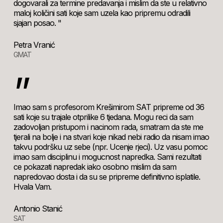
dogovarali za termine predavanja i mislim da ste u relativno
maloj količini sati koje sam uzela kao pripremu odradili
sjajan posao. "
Petra Vranić
GMAT
”
Imao sam s profesorom Krešimirom SAT pripreme od 36
sati koje su trajale otprilike 6 tjedana. Mogu reci da sam
zadovoljan pristupom i nacinom rada, smatram da ste me
tjerali na bolje i na stvari koje nikad nebi radio da nisam imao
takvu podršku uz sebe (npr. Ucenje rjeci). Uz vasu pomoc
imao sam disciplinu i mogucnost napredka. Sami rezultati
ce pokazati napredak iako osobno mislim da sam
napredovao dosta i da su se pripreme definitivno isplatile.
Hvala Vam.
Antonio Stanić
SAT