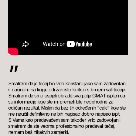
”
Smatram da je tečaj bio vrlo koristan i jako sam zadovoljan
s načinom na koji je održan isto koliko i s brojem sati tečaja.
Smatram da smo uspjeli obraditi sva polja GMAT ispita i da
su informacije koje ste mi prenijeli bile neophodne za
odličan rezultat. Mislim da bez tih određenih "caki" koje ste
me naučili definitivno ne bih napisao dobro napisao ispit.
S Vama kao predavačem sam također vrlo zadovoljan i
smatram da ste veoma profesionalno predavali tečaj,
nemam baš nikakvih zamjerki.