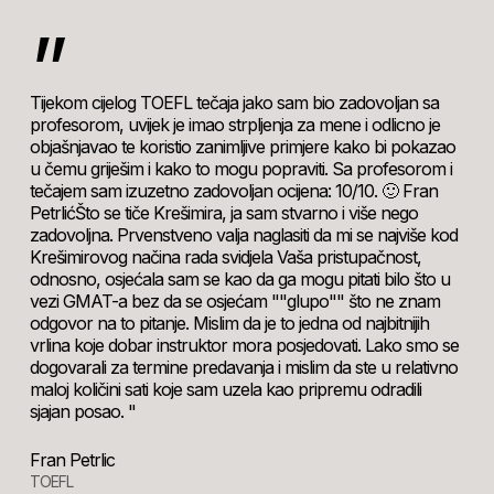
”
Tijekom cijelog TOEFL tečaja jako sam bio zadovoljan sa
profesorom, uvijek je imao strpljenja za mene i odlicno je
objašnjavao te koristio zanimljive primjere kako bi pokazao
u čemu griješim i kako to mogu popraviti. Sa profesorom i
tečajem sam izuzetno zadovoljan ocijena: 10/10. 🙂 Fran
PetrlićŠto se tiče Krešimira, ja sam stvarno i više nego
zadovoljna. Prvenstveno valja naglasiti da mi se najviše kod
Krešimirovog načina rada svidjela Vaša pristupačnost,
odnosno, osjećala sam se kao da ga mogu pitati bilo što u
vezi GMAT-a bez da se osjećam ""glupo"" što ne znam
odgovor na to pitanje. Mislim da je to jedna od najbitnijih
vrlina koje dobar instruktor mora posjedovati. Lako smo se
dogovarali za termine predavanja i mislim da ste u relativno
maloj količini sati koje sam uzela kao pripremu odradili
sjajan posao. "
Fran Petrlic
TOEFL