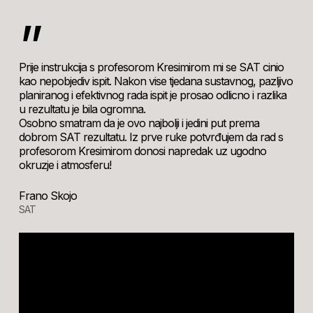
”
Prije instrukcija s profesorom Kresimirom mi se SAT cinio
kao nepobjediv ispit. Nakon vise tjedana sustavnog, pazljivo
planiranog i efektivnog rada ispit je prosao odlicno i razlika
u rezultatu je bila ogromna.
Osobno smatram da je ovo najbolji i jedini put prema
dobrom SAT rezultatu. Iz prve ruke potvrđujem da rad s
profesorom Kresimirom donosi napredak uz ugodno
okruzje i atmosferu!
Frano Skojo
SAT