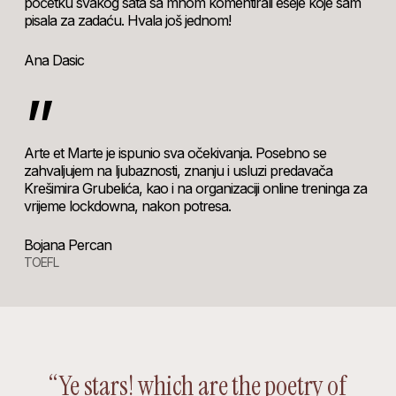
početku svakog sata sa mnom komentirali eseje koje sam
pisala za zadaću. Hvala još jednom!
Ana Dasic
”
Arte et Marte je ispunio sva očekivanja. Posebno se
zahvaljujem na ljubaznosti, znanju i usluzi predavača
Krešimira Grubelića, kao i na organizaciji online treninga za
vrijeme lockdowna, nakon potresa.
Bojana Percan
TOEFL
“Ye stars! which are the poetry of