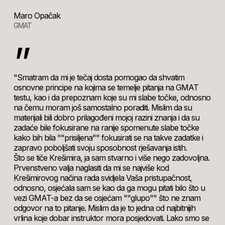
Maro Opačak
GMAT
”
"Smatram da mi je tečaj dosta pomogao da shvatim
osnovne principe na kojima se temelje pitanja na GMAT
testu, kao i da prepoznam koje su mi slabe točke, odnosno
na čemu moram još samostalno poraditi. Mislim da su
materijali bili dobro prilagođeni mojoj razini znanja i da su
zadaće bile fokusirane na ranije spomenute slabe točke
kako bih bila ""prisiljena"" fokusirati se na takve zadatke i
zapravo poboljšati svoju sposobnost rješavanja istih.
Što se tiče Krešimira, ja sam stvarno i više nego zadovoljna.
Prvenstveno valja naglasiti da mi se najviše kod
Krešimirovog načina rada svidjela Vaša pristupačnost,
odnosno, osjećala sam se kao da ga mogu pitati bilo što u
vezi GMAT-a bez da se osjećam ""glupo"" što ne znam
odgovor na to pitanje. Mislim da je to jedna od najbitnijih
vrlina koje dobar instruktor mora posjedovati. Lako smo se