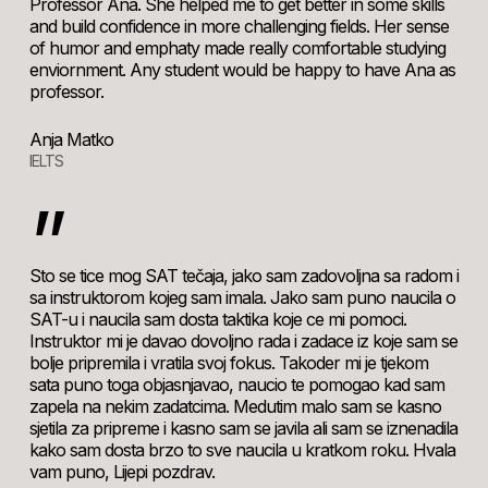
Professor Ana. She helped me to get better in some skills
and build confidence in more challenging fields. Her sense
of humor and emphaty made really comfortable studying
enviornment. Any student would be happy to have Ana as
professor.
Anja Matko
IELTS
”
Sto se tice mog SAT tečaja, jako sam zadovoljna sa radom i
sa instruktorom kojeg sam imala. Jako sam puno naucila o
SAT-u i naucila sam dosta taktika koje ce mi pomoci.
Instruktor mi je davao dovoljno rada i zadace iz koje sam se
bolje pripremila i vratila svoj fokus. Takoder mi je tjekom
sata puno toga objasnjavao, naucio te pomogao kad sam
zapela na nekim zadatcima. Medutim malo sam se kasno
sjetila za pripreme i kasno sam se javila ali sam se iznenadila
kako sam dosta brzo to sve naucila u kratkom roku. Hvala
vam puno, Lijepi pozdrav.