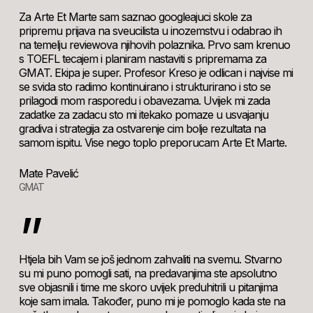
Za Arte Et Marte sam saznao googleajuci skole za
pripremu prijava na sveucilista u inozemstvu i odabrao ih
na temelju reviewova njihovih polaznika. Prvo sam krenuo
s TOEFL tecajem i planiram nastaviti s pripremama za
GMAT. Ekipa je super. Profesor Kreso je odlican i najvise mi
se svida sto radimo kontinuirano i strukturirano i sto se
prilagodi mom rasporedu i obavezama. Uvijek mi zada
zadatke za zadacu sto mi itekako pomaze u usvajanju
gradiva i strategija za ostvarenje cim bolje rezultata na
samom ispitu. Vise nego toplo preporucam Arte Et Marte.
Mate Pavelić
GMAT
”
Htjela bih Vam se još jednom zahvaliti na svemu. Stvarno
su mi puno pomogli sati, na predavanjima ste apsolutno
sve objasnili i time me skoro uvijek preduhitrili u pitanjima
koje sam imala. Također, puno mi je pomoglo kada ste na