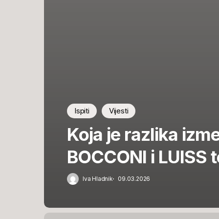
Ispiti
Vijesti
Koja je razlika izm
BOCCONI i LUISS t
Iva Hladnik
09.03.2026
Kako