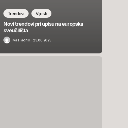
Trendovi
Vijesti
Novi trendovi pri upisu na europska
sveučilišta
Iva Hladnik
23.06.2025
š
aznik
n
šić
ješno
sao
učilište
vard!