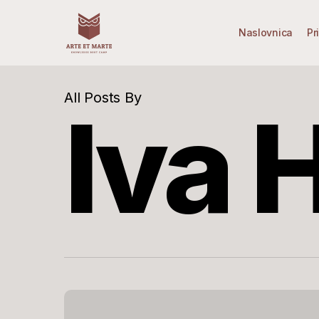
Skip
to
Naslovnica
Pr
main
content
All Posts By
Iva 
Koja
je