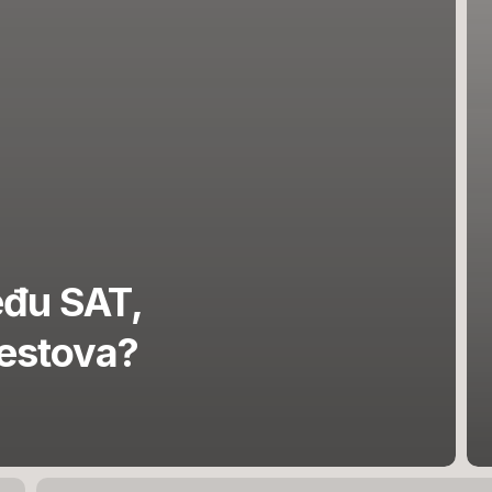
eđu SAT,
estova?
Kako