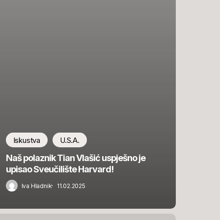
Iskustva
U.S.A.
Naš polaznik Tian Vlašić uspješno je
upisao Sveučilište Harvard!
Iva Hladnik
11.02.2025