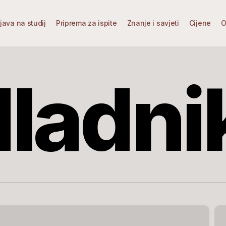
ijava na studij
Priprema za ispite
Znanje i savjeti
Cijene
O
Hladni
Nov
tre