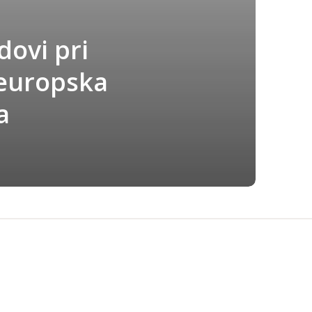
dovi pri
 europska
a
“Ye stars! which are
the poetry of
heaven! In us such