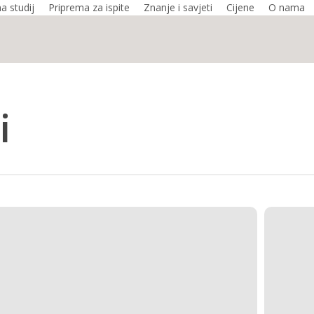
na studij
Priprema za ispite
Znanje i savjeti
Cijene
O nama
i
Promjene
u
kriterijima
upisa
na
inozemna