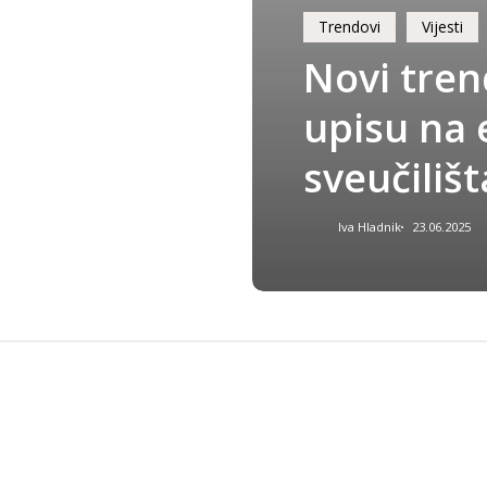
Trendovi
Vijesti
Novi tren
upisu na
sveučilišt
Iva Hladnik
23.06.2025