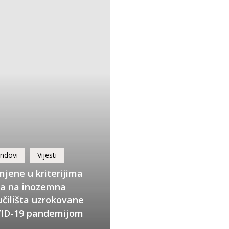
e
om
ndovi
Vijesti
mjene u kriterijima
sa na inozemna
učilišta uzrokovane
ID-19 pandemijom