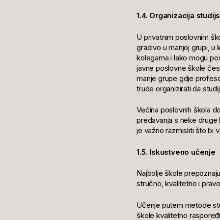
1.4. Organizacija studi
U privatnim poslovnim ško
gradivo u manjoj grupi, 
kolegama i lako mogu post
javne poslovne škole čest
manje grupe gdje profesori
trude organizirati da stud
Većina poslovnih škola dost
predavanja s neke druge l
je važno razmisliti što bi
1.5. Iskustveno učenje
Najbolje škole prepoznaju
stručno, kvalitetno i pra
Učenje putem metode stud
škole kvalitetno raspoređu