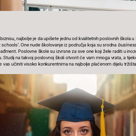
biznisu, najbolje je da upišete jednu od kvalitetnih poslovnih škola u 
biz schools’. One nude školovanje iz područja koja su srodna
busines
nađment. Poslovne škole su izvrsne za sve one koji žele raditi u inoz
tudij na takvoj poslovnoj školi otvorit će vam mnoga vrata, a tijeko
 vas učiniti visoko konkurentnima na najbolje plaćenom dijelu tržišt