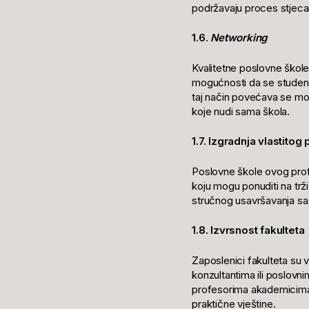
podržavaju proces stjecan
1.6.
Networking
Kvalitetne poslovne škole
mogućnosti da se studenti
taj način povećava se m
koje nudi sama škola.
1.7. Izgradnja vlastitog
Poslovne škole ovog profi
koju mogu ponuditi na trž
stručnog usavršavanja sa 
1.8. Izvrsnost fakulteta
Zaposlenici fakulteta su 
konzultantima ili poslovni
profesorima akademicima i 
praktične vještine.