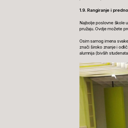
1.9.
Rangiranje i predno
Najbolje poslovne škole u E
pružaju. Ovdje možete pro
Osim samog imena svake o
znači široko znanje i odl
alumnija (bivših studenata