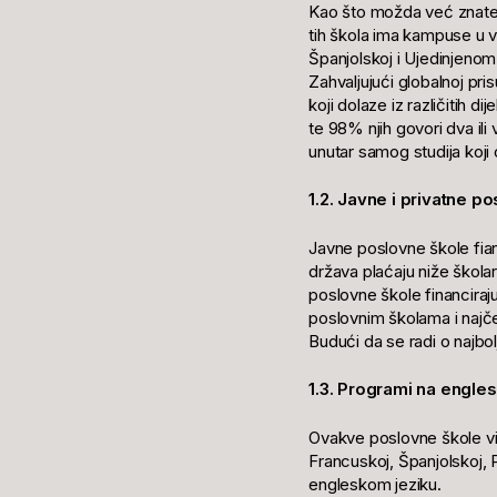
Kao što možda već znate,
tih škola ima kampuse u v
Španjolskoj i Ujedinjeno
Zahvaljujući globalnoj pr
koji dolaze iz različitih d
te 98% njih govori dva ili
unutar samog studija koji
1.2. Javne i privatne p
Javne poslovne škole fianc
država plaćaju niže škola
poslovne škole financiraju
poslovnim školama i najč
Budući da se radi o najbol
1.3. Programi na engle
Ovakve poslovne škole viso
Francuskoj, Španjolskoj, 
engleskom jeziku.