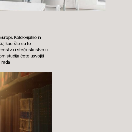
Europi. Kolokvijalno ih
su
, kao što su to
emstvu i steći iskustvo u
m studija ćete usvojiti
a rada