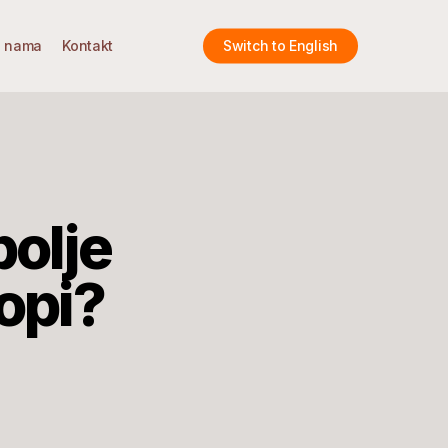
 nama
Kontakt
Switch to English
bolje
opi?