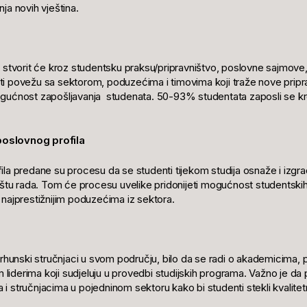
ja novih vještina.
 stvorit će kroz studentsku praksu/pripravništvo, poslovne sajmove,
 povežu sa sektorom, poduzećima i timovima koji traže nove priprav
ogućnost zapošljavanja studenata. 50-93% studentata zaposli se 
 poslovnog profila
la predane su procesu da se studenti tijekom studija osnaže i izgrad
ištu rada. Tom će procesu uvelike pridonijeti mogućnost studentskih 
najprestižnijim poduzećima iz sektora.
vrhunski stručnjaci u svom području, bilo da se radi o akademicima,
m liderima koji sudjeluju u provedbi studijskih programa. Važno je d
stručnjacima u pojedninom sektoru kako bi studenti stekli kvalitetne 