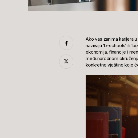
Ako vas zanima karijera u 
nazivaju ‘b-schools’ ili ‘
ekonomija, financije i me
međunarodnom okruženju. S
konkretne vještine koje će