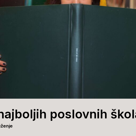
najboljih poslovnih ško
uženje