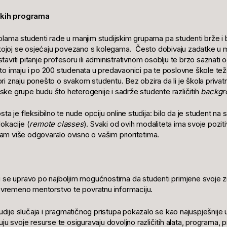
jskih programa
lama studenti rade u manjim studijskim grupama pa studenti brže i bo
u kojoj se osjećaju povezano s kolegama. Često dobivaju zadatke u
aviti pitanje profesoru ili administrativnom osoblju te brzo saznati 
o imaju i po 200 studenata u predavaonici pa te poslovne škole teže
 znaju ponešto o svakom studentu. Bez obzira da li je škola privatna 
ijske grupe budu što heterogenije i sadrže studente različitih
backgr
a je fleksibilno te nude opciju online studija: bilo da je student na s
okacije (
remote classes
). Svaki od ovih modaliteta ima svoje pozit
 vam više odgovaralo ovisno o vašim prioritetima.
 se upravo po najboljim mogućnostima da studenti primjene svoje zna
vovremeno mentorstvo te povratnu informaciju.
ije slučaja i pragmatičnog pristupa pokazalo se kao najuspješnije 
ju svoje resurse te osiguravaju dovoljno različitih alata, programa, p