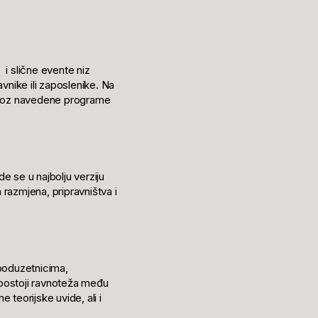
 i slične evente niz
nike ili zaposlenike. Na
kroz navedene programe
e se u najbolju verziju
razmjena, pripravništva i
 poduzetnicima,
a postoji ravnoteža među
teorijske uvide, ali i