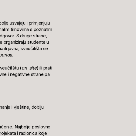
lje usvajaju i primjenjuju
 malim timovima s poznatim
odgovor. S druge strane,
 organiziraju studente u
ili javna, sveučilišta se
ounda
.
veučilištu (
on-site
) ili prati
ivne i negativne strane pa
nje i vještine, dobiju
učenje. Najbolje poslovne
rojekata i radionica koje