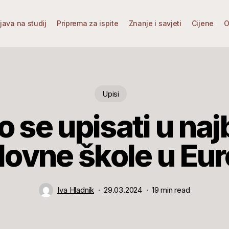
ijava na studij
Priprema za ispite
Znanje i savjeti
Cijene
O
Upisi
 se upisati u naj
lovne škole u Eur
Iva Hladnik
29.03.2024
19 min read