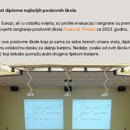
st diplome najboljih poslovnih škola
uropi, ali i u ostatku svijeta, su prošle evaluaciju i rangirane su prem
vjeriti rangiranje poslovnih škola
Financial Timesa
za 2023. godinu.
ve poslovne škole koja je sama za sebe brend i otvara vrata, dipl
ičnu odskočnu dasku za daljnju karijeru. Nadalje, svaka od ovih škol
) koji itekako pomažu jedni drugima tijekom karijere.