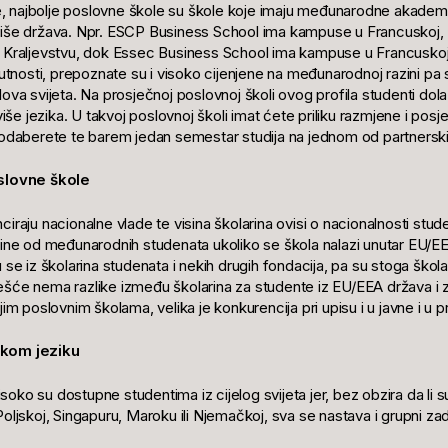
 najbolje poslovne škole su škole koje imaju međunarodne akademske
iše država. Npr. ESCP Business School ima kampuse u Francuskoj, Nje
m Kraljevstvu, dok Essec Business School ima kampuse u Francuskoj
isutnosti, prepoznate su i visoko cijenjene na međunarodnoj razini pa
ijelova svijeta. Na prosječnoj poslovnoj školi ovog profila studenti dola
 više jezika. U takvoj poslovnoj školi imat ćete priliku razmjene i p
 odaberete te barem jedan semestar studija na jednom od partnerskih
oslovne škole
iraju nacionalne vlade te visina školarina ovisi o nacionalnosti stu
rine od međunarodnih studenata ukoliko se škola nalazi unutar EU/EE
 se iz školarina studenata i nekih drugih fondacija, pa su stoga škol
ešće nema razlike između školarina za studente iz EU/EEA država i
jim poslovnim školama, velika je konkurencija pri upisu i u javne i u 
skom jeziku
ko su dostupne studentima iz cijelog svijeta jer, bez obzira da li s
Poljskoj, Singapuru, Maroku ili Njemačkoj, sva se nastava i grupni z