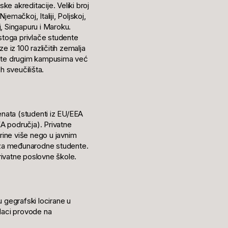
 akreditacije. Veliki broj
mačkoj, Italiji, Poljskoj,
, Singapuru i Maroku.
 stoga privlače studente
ze iz 100 različitih zemalja
osjete drugim kampusima već
 sveučilišta.
denata (studenti iz EU/EEA
A područja). Privatne
arine više nego u javnim
 za međunarodne studente.
privatne poslovne škole.
u gegrafski locirane u
adaci provode na