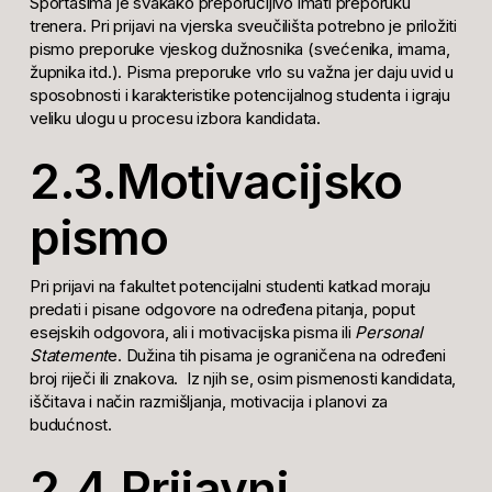
Sportašima je svakako preporučljivo imati preporuku
trenera. Pri prijavi na vjerska sveučilišta potrebno je priložiti
pismo preporuke vjeskog dužnosnika (svećenika, imama,
župnika itd.). Pisma preporuke vrlo su važna jer daju uvid u
sposobnosti i karakteristike potencijalnog studenta i igraju
veliku ulogu u procesu izbora kandidata.
2.3.Motivacijsko
pismo
Pri prijavi na fakultet potencijalni studenti katkad moraju
predati i pisane odgovore na određena pitanja, poput
esejskih odgovora, ali i motivacijska pisma ili
Personal
Statement
e. Dužina tih pisama je ograničena na određeni
broj riječi ili znakova. Iz njih se, osim pismenosti kandidata,
iščitava i način razmišljanja, motivacija i planovi za
budućnost.
2.4.Prijavni