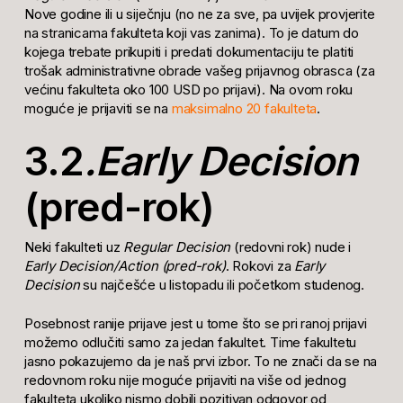
Nove godine ili u siječnju (no ne za sve, pa uvijek provjerite
na stranicama fakulteta koji vas zanima). To je datum do
kojega trebate prikupiti i predati dokumentaciju te platiti
trošak administrativne obrade vašeg prijavnog obrasca (za
većinu fakulteta oko 100 USD po prijavi). Na ovom roku
moguće je prijaviti se na
maksimalno 20 fakulteta
.
3.2
.Early Decision
(pred-rok)
Neki fakulteti uz
Regular Decision
(redovni rok) nude i
Early Decision/Action (pred-rok)
. Rokovi za
Early
Decision
su najčešće u listopadu ili početkom studenog.
Posebnost ranije prijave jest u tome što se pri ranoj prijavi
možemo odlučiti samo za jedan fakultet. Time fakultetu
jasno pokazujemo da je naš prvi izbor. To ne znači da se na
redovnom roku nije moguće prijaviti na više od jednog
fakulteta ukoliko nismo dobili pozitivan odgovor od