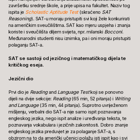
završetku srednje škole, a prije upisa na fakultet. Naziv tog
ispita je
Scholastic Aptitude Test
(skraćeno
SAT
Reasoning
). SAT-u moraju pristupiti svi koji žele konkurirati
na američkim sveučilištima. SAT kao mjeru uspjeha i znanja
koriste i sveučilišta diljem svijeta, npr. milanski
Bocconi
.
Međunarodni studenti nisu iznimka, pa i oni moraju pristupiti
polaganju SAT-a.
SAT se sastoji od jezičnog i matematičkog dijela te
kritičkog eseja.
Jezični dio
Prvi dio je
Reading
and
Language Test
koji se ponovno
dijeli na dvije sekcije:
Reading
(65 min, 52 pitanja) i
Writing
and Language
(35 min, 44 pitanja). Suprotno uvriježenom
mišljenju, verbalni dio SAT-a nije samo ispit poznavanja
engleskog jezika, nego ispit analize i uređivanja teksta, te
poznavanja vokabulara i jezičnih zakonitosti. Dobro znanje
engleskog jezika preduvjet je za polaganje SAT-a, s
obzirom na to da američki učenici polažu isti ispit kao i svi