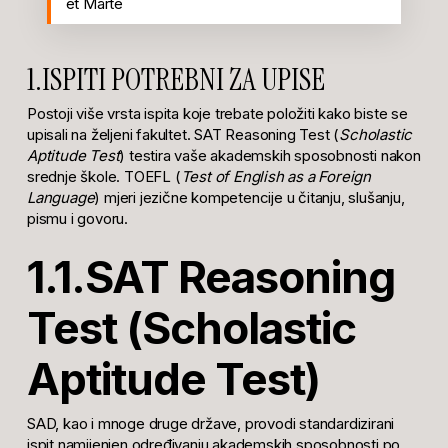
et Marte
1.ISPITI POTREBNI ZA UPISE
Postoji više vrsta ispita koje trebate položiti kako biste se
upisali na željeni fakultet. SAT Reasoning Test (
Scholastic
Aptitude Test
) testira vaše akademskih sposobnosti nakon
srednje škole. TOEFL (
Test of English as a Foreign
Language
) mjeri jezične kompetencije u čitanju, slušanju,
pismu i govoru.
1.1.SAT Reasoning
Test (Scholastic
Aptitude Test)
SAD, kao i mnoge druge države, provodi standardizirani
ispit namijenjen određivanju akademskih sposobnosti po