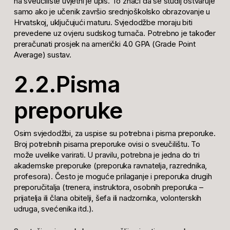
na sveučilište uvjetni je upis. To znači da se studij ostvaruje
samo ako je učenik završio srednjoškolsko obrazovanje u
Hrvatskoj, uključujući maturu. Svjedodžbe moraju biti
prevedene uz ovjeru sudskog tumača. Potrebno je također
preračunati prosjek na američki 4.0 GPA (Grade Point
Average) sustav.
2.2.Pisma
preporuke
Osim svjedodžbi, za uspise su potrebna i pisma preporuke.
Broj potrebnih pisama preporuke ovisi o sveučilištu. To
može uvelike varirati. U pravilu, potrebna je jedna do tri
akademske preporuke (preporuka ravnatelja, razrednika,
profesora). Često je moguće prilaganje i preporuka drugih
preporučitalja (trenera, instruktora, osobnih preporuka –
prijatelja ili člana obitelji, šefa ili nadzornika, volonterskih
udruga, svećenika itd.).