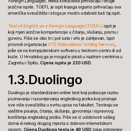
Foreign Language
). Neka sveučilišta prihvaćaju i druge
jezične ispite. TOEFL je ispit kojega sigurno prihvaćaju sva
američka sveučilišta i stoga je mudro odabrati baš taj ispit.
Test of English as a Foreign Language
(TOEFL)
ispit je
koji mjeri jezične kompetencije u čitanju, slušanju, pismu i
govoru. Piše se oko tri i pol sata i vrlo je zahtjevan. Ispit
provodi organizacija
ETS
(Educational Testing Service)
,
piše se na kompjuterskom softveru u testnom centru ili od
kuće. U Hrvatskoj ga je moguće pisati u ispitnim centrima u
Zagrebu i Splitu.
Cijena ispita je 220 USD
.
1.3.Duolingo
Duolingo je standardizirani online test koji pokazuje razinu
poznavanja i razumijevanja engleskog jezika koji priznaje
sve više sveučilišta u svrhu upisa na fakultet. Testiraju se
vještine pisanja, čitanja, slušanja, govorenja i ispravnog
korištenja engleskog jezika
.
Piše se iz udobnosti vašeg
doma ili nekog drugog mjesta s dobrom internetskom
vezom.
Cijena Duolingo testa je 49 USD
(plus primjenjivi