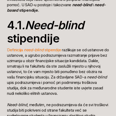
pomoć. U SAD-u postoje i takozvane
need-blind
i
need-
based
stipendije
.
4.1
.Need-blind
stipendije
Definicija
need-blind
stipendije
razlikuje se od ustanove do
ustanove, a ugrubo podrazumijeva razmatranje prijave bez
uzimanja u obzir financijske situacije kandidata. Dakle,
smatraju li na fakultetu da ste zaslužili mjesto u njihovoj
ustanovi, to će vam mjesto biti ponuđeno bez obzira na
vašu financijsku situaciju. Za državljane SAD-a
need-blind
upis podrazumijeva i pomoć pri podmirenju troškova
studija, dok za međunarodne studente iste uvjete zasad
nudi nekoliko elitnih ustanova.
Need-blind
, međutim, ne podrazumijeva da će svi troškovi
studija biti pokriveni od strane fakulteta već se
sudjelovanje studenta u financiranju vlastitog studija