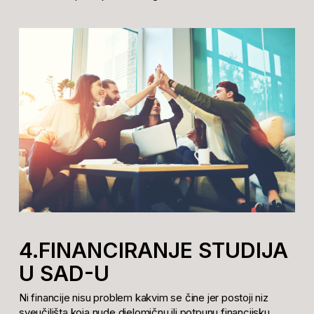
4.FINANCIRANJE STUDIJA
U SAD-U
Ni financije nisu problem kakvim se čine jer postoji niz
sveučilišta koja nude djelomičnu ili potpunu financijsku