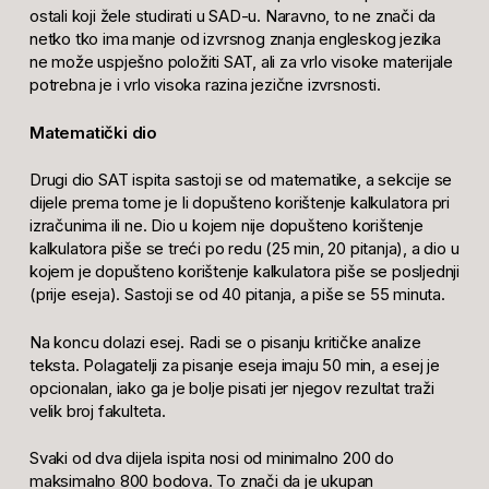
ostali koji žele studirati u SAD-u. Naravno, to ne znači da
netko tko ima manje od izvrsnog znanja engleskog jezika
ne može uspješno položiti SAT, ali za vrlo visoke materijale
potrebna je i vrlo visoka razina jezične izvrsnosti.
Matematički dio
Drugi dio SAT ispita sastoji se od matematike, a sekcije se
dijele prema tome je li dopušteno korištenje kalkulatora pri
izračunima ili ne. Dio u kojem nije dopušteno korištenje
kalkulatora piše se treći po redu (25 min, 20 pitanja), a dio u
kojem je dopušteno korištenje kalkulatora piše se posljednji
(prije eseja). Sastoji se od 40 pitanja, a piše se 55 minuta.
Na koncu dolazi esej. Radi se o pisanju kritičke analize
teksta. Polagatelji za pisanje eseja imaju 50 min, a esej je
opcionalan, iako ga je bolje pisati jer njegov rezultat traži
velik broj fakulteta.
Svaki od dva dijela ispita nosi od minimalno 200 do
maksimalno 800 bodova. To znači da je ukupan