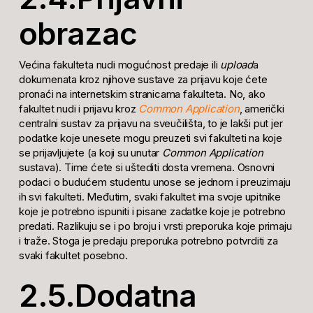
obrazac
Većina fakulteta nudi mogućnost predaje ili
upload
a
dokumenata kroz njihove sustave za prijavu koje ćete
pronaći na internetskim stranicama fakulteta. No, ako
fakultet nudi i prijavu kroz
Common Application
, američki
centralni sustav za prijavu na sveučilišta, to je lakši put jer
podatke koje unesete mogu preuzeti svi fakulteti na koje
se prijavljujete (a koji su unutar
Common Application
sustava). Time ćete si uštediti dosta vremena. Osnovni
podaci o budućem studentu unose se jednom i preuzimaju
ih svi fakulteti. Međutim, svaki fakultet ima svoje upitnike
koje je potrebno ispuniti i pisane zadatke koje je potrebno
predati. Razlikuju se i po broju i vrsti preporuka koje primaju
i traže. Stoga je predaju preporuka potrebno potvrditi za
svaki fakultet posebno.
2.5.Dodatna