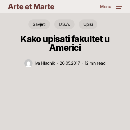
Skip
Menu
to
main
content
Savjeti
U.S.A.
Upisi
Kako upisati fakultet u
Americi
Iva Hladnik
26.05.2017
12 min read