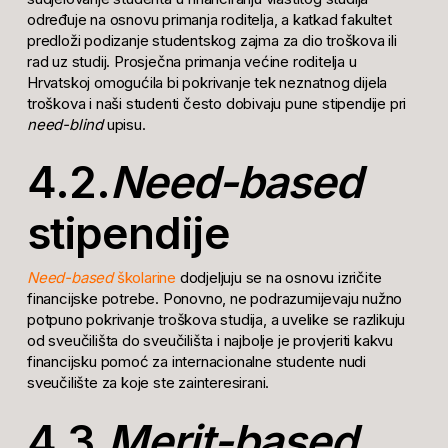
određuje na osnovu primanja roditelja, a katkad fakultet
predloži podizanje studentskog zajma za dio troškova ili
rad uz studij. Prosječna primanja većine roditelja u
Hrvatskoj omogućila bi pokrivanje tek neznatnog dijela
troškova i naši studenti često dobivaju pune stipendije pri
need-blind
upisu.
4.2.
Need-based
stipendije
Need-based
školarine
dodjeljuju se na osnovu izričite
financijske potrebe. Ponovno, ne podrazumijevaju nužno
potpuno pokrivanje troškova studija, a uvelike se razlikuju
od sveučilišta do sveučilišta i najbolje je provjeriti kakvu
financijsku pomoć za internacionalne studente nudi
sveučilište za koje ste zainteresirani.
4.3.
Merit-based