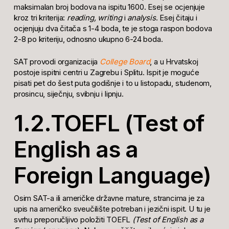
maksimalan broj bodova na ispitu 1600. Esej se ocjenjuje
kroz tri kriterija:
reading, writing
i
analysis
. Esej čitaju i
ocjenjuju dva čitača s 1-4 boda, te je stoga raspon bodova
2-8 po kriteriju, odnosno ukupno 6-24 boda.
SAT provodi organizacija
College Board
, a u Hrvatskoj
postoje ispitni centri u Zagrebu i Splitu. Ispit je moguće
pisati pet do šest puta godišnje i to u listopadu, studenom,
prosincu, siječnju, svibnju i lipnju.
1.2.TOEFL (Test of
English as a
Foreign Language)
Osim SAT-a ili američke državne mature, strancima je za
upis na američko sveučilište potreban i jezični ispit. U tu je
svrhu preporučljivo položiti TOEFL
(Test of English as a