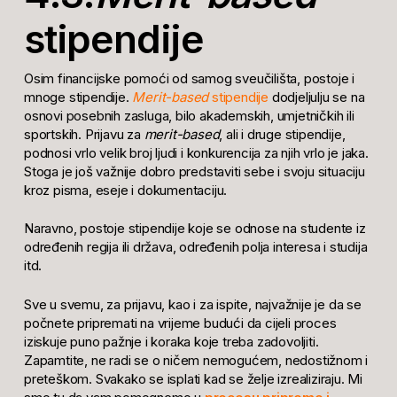
stipendije
Osim financijske pomoći od samog sveučilišta, postoje i
mnoge stipendije.
Merit-based
stipendije
dodjeljulju se na
osnovi posebnih zasluga, bilo akademskih, umjetničkih ili
sportskih. Prijavu za
merit-based
, ali i druge stipendije,
podnosi vrlo velik broj ljudi i konkurencija za njih vrlo je jaka.
Stoga je još važnije dobro predstaviti sebe i svoju situaciju
kroz pisma, eseje i dokumentaciju.
Naravno, postoje stipendije koje se odnose na studente iz
određenih regija ili država, određenih polja interesa i studija
itd.
Sve u svemu, za prijavu, kao i za ispite, najvažnije je da se
počnete pripremati na vrijeme budući da cijeli proces
iziskuje puno pažnje i koraka koje treba zadovoljiti.
Zapamtite, ne radi se o ničem nemogućem, nedostižnom i
preteškom. Svakako se isplati kad se želje izrealiziraju. Mi