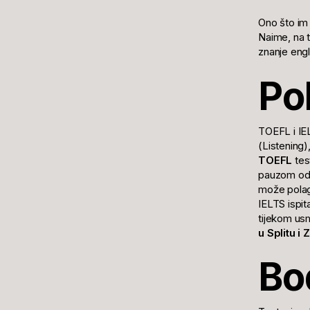
Ono što im 
Naime, na t
znanje engl
Po
TOEFL i IEL
(Listening)
TOEFL
tes
pauzom od 
može polaga
IELTS ispit
tijekom usm
u Splitu i
Bo