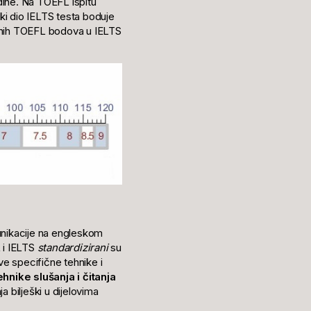
odine. Na TOEFL ispitu
ki dio IELTS testa boduje
upnih TOEFL bodova u IELTS
munikacije na engleskom
L i IELTS
standardizirani
su
ve specifične tehnike i
nike slušanja i čitanja
 bilješki u dijelovima