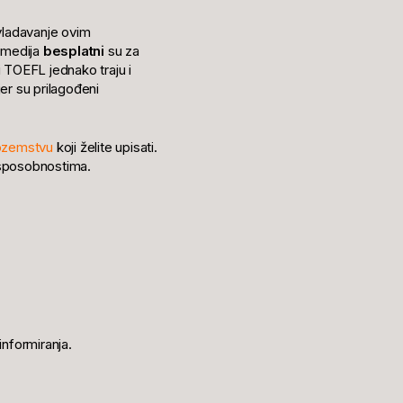
ovladavanje ovim
timedija
besplatni
su za
 i TOEFL jednako traju i
 jer su prilagođeni
nozemstvu
koji želite upisati.
i sposobnostima.
informiranja.