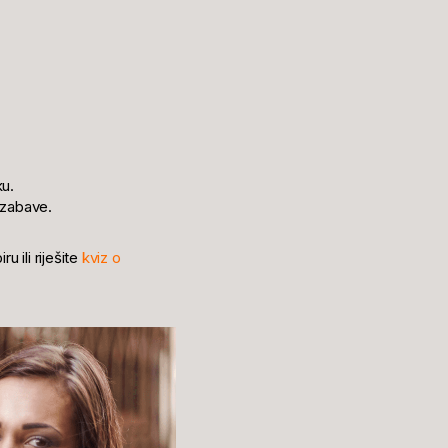
u.
 zabave.
ili riješite
kviz o