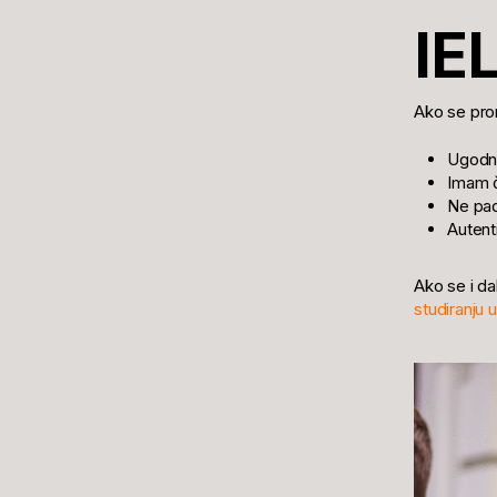
IE
Ako se pron
Ugodni 
Imam č
Ne pad
Autent
Ako se i da
studiranju 