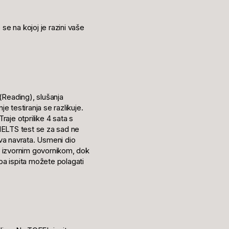
se na kojoj je razini vaše
 (Reading), slušanja
e testiranja se razlikuje.
aje otprilike 4 sata s
IELTS test se za sad ne
va navrata. Usmeni dio
 s izvornim govornikom, dok
ba ispita možete polagati