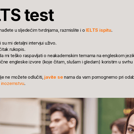
LTS test
ađete u sljedećim tvrdnjama, razmislite i o
IELTS ispitu
.
su mi detaljni intervjui uživo.
itak rukopis.
a mi teško raspavljati o neakademskim temama na engleskom jezik
ične engleske izvore (koje čitam, slušam i gledam) koristim u svrhu
lje ne možete odlučiti,
javite se
nama da vam pomognemo pri odabiru 
u inozemstvu
.