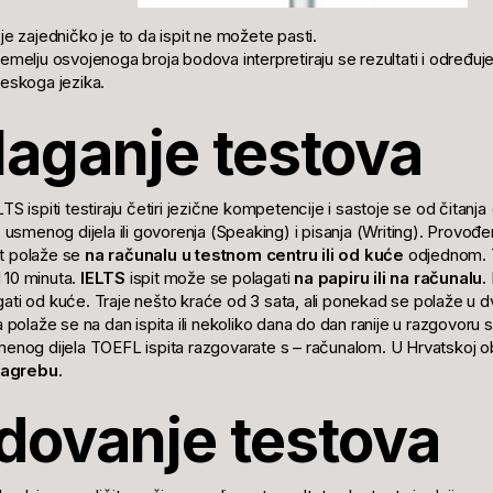
je zajedničko je to da ispit ne možete pasti.
emelju osvojenoga broja bodova interpretiraju se rezultati i određuje 
eskoga jezika.
laganje testova
TS ispiti testiraju četiri jezične kompetencije i sastoje se od čitanja
, usmenog dijela ili govorenja (Speaking) i pisanja (Writing). Provođenj
t polaže se
na računalu
u testnom centru ili od kuće
odjednom. Tr
10 minuta.
IELTS
ispit može se polagati
na papiru
ili na računalu.
ti od kuće. Traje nešto kraće od 3 sata, ali ponekad se polaže u d
a polaže se na dan ispita ili nekoliko dana do dan ranije u razgovoru
enog dijela TOEFL ispita razgovarate s – računalom. U Hrvatskoj o
 Zagrebu
.
dovanje testova