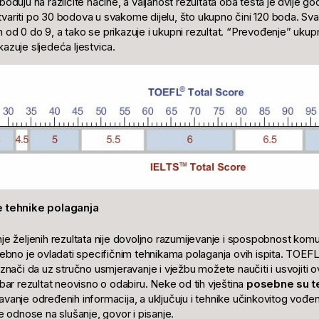
boduju na različite načine, a valjanost rezultata oba testa je dvije g
ariti po 30 bodova u svakome dijelu, što ukupno čini 120 boda. Sva
 od 0 do 9, a tako se prikazuje i ukupni rezultat. “Prevođenje” uk
azuje sljedeća ljestvica.
e tehnike polaganja
je željenih rezultata nije dovoljno razumijevanje i spospobnost ko
rebno je ovladati specifičnim tehnikama polaganja ovih ispita. TOEF
 znači da uz stručno usmjeravanje i vježbu možete naučiti i usvojiti o
obar rezultat neovisno o odabiru. Neke od tih vještina
posebne su teh
vanje određenih informacija, a uključuju i tehnike učinkovitog vođenja
se odnose na slušanje, govor i pisanje.