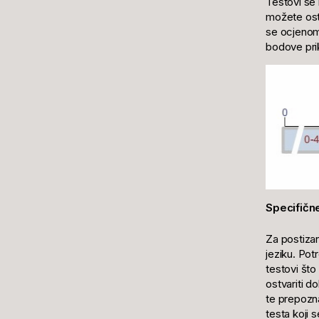
Testovi se 
možete ostv
se ocjenom
bodove prik
Specifičn
Za postizan
jeziku. Pot
testovi što
ostvariti d
te prepozna
testa koji 