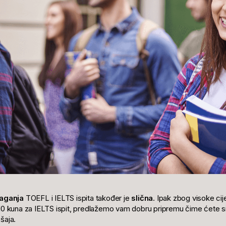
laganja
TOEFL i IELTS ispita također je
slična
. Ipak zbog visoke ci
0 kuna za IELTS ispit, predlažemo vam dobru pripremu čime ćete si o
šaja.