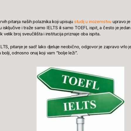
vih pitanja naših polaznika koji upisuju
studij u inozemstvu
upravo je
 isključive i traže samo IELTS ili samo TOEFL ispit, a često je jedan
velik broj sveučilišta i institucija priznaje oba ispita.
ELTS, pitanje je sad! Iako djeluje neobično, odgovor je zapravo vrlo j
 bolji, odnosno onaj koji vam “bolje leži”.