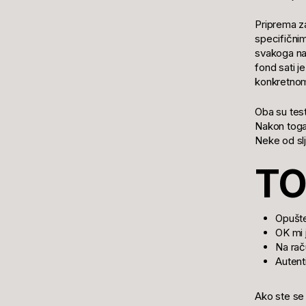
Priprema z
specifičnim
svakoga naš
fond sati je
konkretnom 
Oba su test
Nakon toga 
Neke od slj
TO
Opušte
OK mi 
Na rač
Autent
Ako ste se 