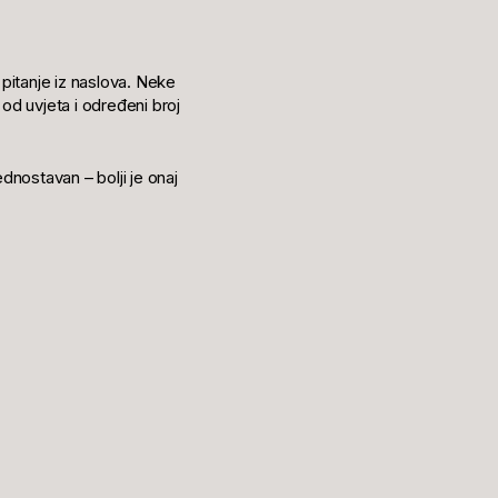
 pitanje iz naslova. Neke
 od uvjeta i određeni broj
ednostavan – bolji je onaj