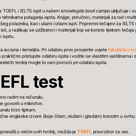
a TOEFL i IELTS ispit u našem
knowlegde boot campu
uključuje i 
 tehnikama polaganja ispita. Knjige, priručnici, materijali za rad i mul
eg polaznika, kao i ulazni i izlazni ispit. Pripremni tečajevi za IELTS
 isti, a razlikuju se udžbenici i materijali koji se koriste tijekom tečaja
ispitu.
a iscrpna i temeljita. Pri odabiru prvo provjerite uvjete
fakulteta u i
praktično pristupite odabiru ispita i vodite se vlastitim vještinama 
edećih tvrdnji mogle bi vam pomoći pri odabiru ispita.
EFL test
no radim na računalu.
je govoriti u mikrofon.
unalu brzo tipkam.
ične engleske izvore (koje čitam, slušam i gledam) koristim u svrhu 
pronašli u većini ovih tvrdnji, možda je
TOEFL
pravi izbor za vas.