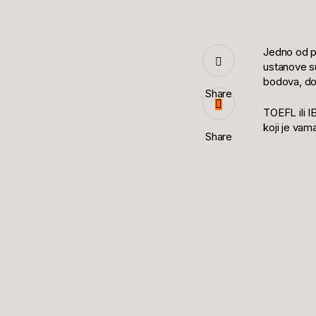
Jedno od pr
ustanove su
bodova, dok 
Share
TOEFL ili I
koji je vama
Share