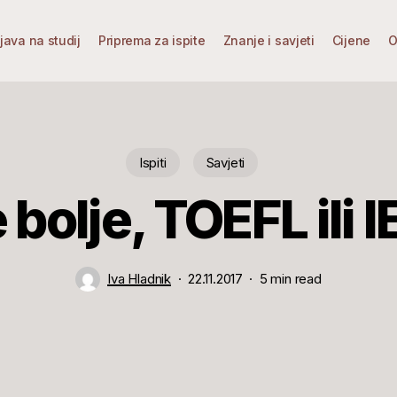
ijava na studij
Priprema za ispite
Znanje i savjeti
Cijene
O
Ispiti
Savjeti
e bolje, TOEFL ili 
Iva Hladnik
22.11.2017
5 min read